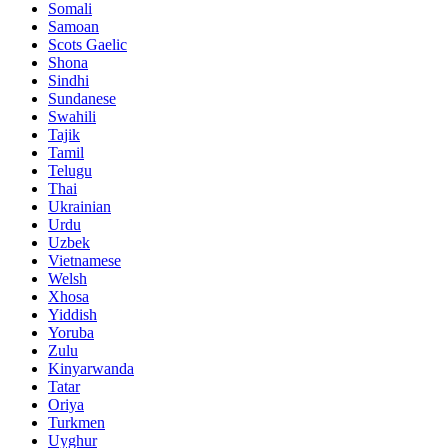
Somali
Samoan
Scots Gaelic
Shona
Sindhi
Sundanese
Swahili
Tajik
Tamil
Telugu
Thai
Ukrainian
Urdu
Uzbek
Vietnamese
Welsh
Xhosa
Yiddish
Yoruba
Zulu
Kinyarwanda
Tatar
Oriya
Turkmen
Uyghur