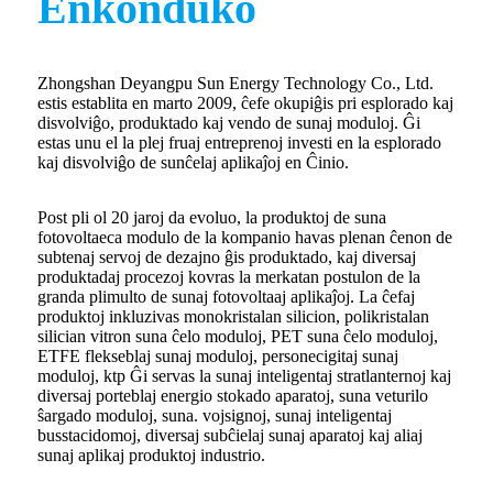
Enkonduko
Zhongshan Deyangpu Sun Energy Technology Co., Ltd.
estis establita en marto 2009, ĉefe okupiĝis pri esplorado kaj
disvolviĝo, produktado kaj vendo de sunaj moduloj. Ĝi
estas unu el la plej fruaj entreprenoj investi en la esplorado
kaj disvolviĝo de sunĉelaj aplikaĵoj en Ĉinio.
Post pli ol 20 jaroj da evoluo, la produktoj de suna
fotovoltaeca modulo de la kompanio havas plenan ĉenon de
subtenaj servoj de dezajno ĝis produktado, kaj diversaj
produktadaj procezoj kovras la merkatan postulon de la
granda plimulto de sunaj fotovoltaaj aplikaĵoj. La ĉefaj
produktoj inkluzivas monokristalan silicion, polikristalan
silician vitron suna ĉelo moduloj, PET suna ĉelo moduloj,
ETFE flekseblaj sunaj moduloj, personecigitaj sunaj
moduloj, ktp Ĝi servas la sunaj inteligentaj stratlanternoj kaj
diversaj porteblaj energio stokado aparatoj, suna veturilo
ŝargado moduloj, suna. vojsignoj, sunaj inteligentaj
busstacidomoj, diversaj subĉielaj sunaj aparatoj kaj aliaj
sunaj aplikaj produktoj industrio.