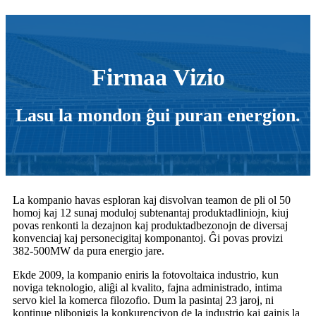
Firmaa Vizio
Lasu la mondon ĝui puran energion.
La kompanio havas esploran kaj disvolvan teamon de pli ol 50
homoj kaj 12 sunaj moduloj subtenantaj produktadliniojn, kiuj
povas renkonti la dezajnon kaj produktadbezonojn de diversaj
konvenciaj kaj personecigitaj komponantoj. Ĝi povas provizi
382-500MW da pura energio jare.
Ekde 2009, la kompanio eniris la fotovoltaica industrio, kun
noviga teknologio, aliĝi al kvalito, fajna administrado, intima
servo kiel la komerca filozofio. Dum la pasintaj 23 jaroj, ni
kontinue plibonigis la konkurencivon de la industrio kaj gajnis la