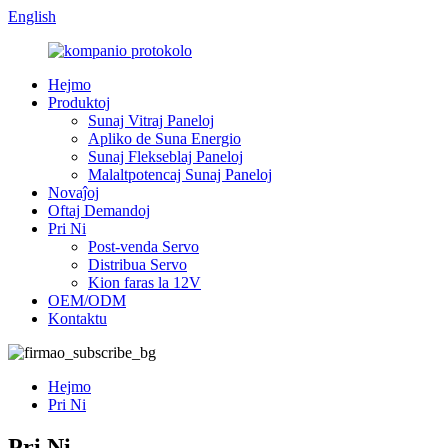
English
Hejmo
Produktoj
Sunaj Vitraj Paneloj
Apliko de Suna Energio
Sunaj Flekseblaj Paneloj
Malaltpotencaj Sunaj Paneloj
Novaĵoj
Oftaj Demandoj
Pri Ni
Post-venda Servo
Distribua Servo
Kion faras la 12V
OEM/ODM
Kontaktu
Hejmo
Pri Ni
Pri Ni