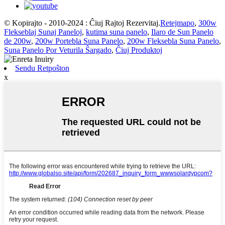
© Kopirajto - 2010-2024 : Ĉiuj Rajtoj Rezervitaj.
Retejmapo
,
300w
Flekseblaj Sunaj Paneloj
,
kutima suna panelo
,
Ilaro de Sun Panelo
de 200w
,
200w Portebla Suna Panelo
,
200w Fleksebla Suna Panelo
,
Suna Panelo Por Veturila Ŝargado
,
Ĉiuj Produktoj
Sendu Retpoŝton
x