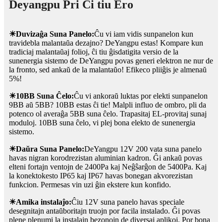
Deyangpu Pri Ĉi tiu Ero
☀Duvizaĝa Suna Panelo:
Ĉu vi iam vidis sunpanelon kun
travidebla malantaŭa dezajno? DeYangpu estas! Kompare kun
tradiciaj malantaŭaj folioj, ĉi tiu ĝisdatigita versio de la
sunenergia sistemo de DeYangpu povas generi elektron ne nur de
la fronto, sed ankaŭ de la malantaŭo! Efikeco pliiĝis je almenaŭ
5%!
☀10BB Suna Ĉelo:
Ĉu vi ankoraŭ luktas por elekti sunpanelon
9BB aŭ 5BB? 10BB estas ĉi tie! Malpli influo de ombro, pli da
potenco ol averaĝa 5BB suna ĉelo. Trapasitaj EL-provitaj sunaj
moduloj. 10BB suna ĉelo, vi plej bona elekto de sunenergia
sistemo.
☀Daŭra Suna Panelo:
DeYangpu 12V 200 vata suna panelo
havas nigran korodrezistan aluminian kadron. Ĝi ankaŭ povas
elteni fortajn ventojn de 2400Pa kaj Neĝŝarĝon de 5400Pa. Kaj
la konektokesto IP65 kaj IP67 havas bonegan akvorezistan
funkcion. Permesas vin uzi ĝin ekstere kun konfido.
☀Amika instalaĵo:
Ĉiu 12V suna panelo havas speciale
desegnitajn antaŭboritajn truojn por facila instalado. Ĝi povas
plene plenumi la instalajn bezonojn de diversaj aplikoj. Por bona