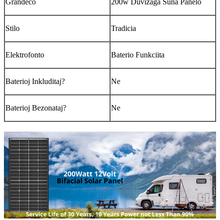
Grandeco
200w Duvizaĝa Suna Panelo
Stilo
Tradicia
Elektrofonto
Baterio Funkciita
Baterioj Inkluditaj?
Ne
Baterioj Bezonataj?
Ne