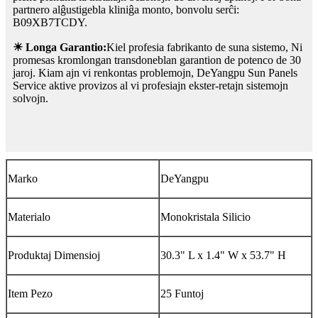
partnero alĝustigebla kliniĝa monto, bonvolu serĉi:
B09XB7TCDY.
☀ Longa Garantio:
Kiel profesia fabrikanto de suna sistemo, Ni
promesas kromlongan transdoneblan garantion de potenco de 30
jaroj. Kiam ajn vi renkontas problemojn, DeYangpu Sun Panels
Service aktive provizos al vi profesiajn ekster-retajn sistemojn
solvojn.
Marko
DeYangpu
Materialo
Monokristala Silicio
Produktaj Dimensioj
30.3" L x 1.4" W x 53.7" H
Item Pezo
25 Funtoj