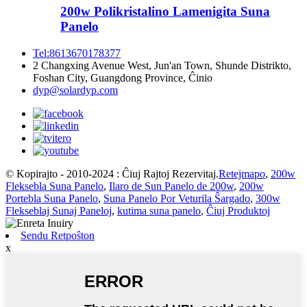
200w Polikristalino Lamenigita Suna
Panelo
Tel:8613670178377
2 Changxing Avenue West, Jun'an Town, Shunde Distrikto,
Foshan City, Guangdong Province, Ĉinio
dyp@solardyp.com
© Kopirajto - 2010-2024 : Ĉiuj Rajtoj Rezervitaj.
Retejmapo
,
200w
Fleksebla Suna Panelo
,
Ilaro de Sun Panelo de 200w
,
200w
Portebla Suna Panelo
,
Suna Panelo Por Veturila Ŝargado
,
300w
Flekseblaj Sunaj Paneloj
,
kutima suna panelo
,
Ĉiuj Produktoj
Sendu Retpoŝton
x