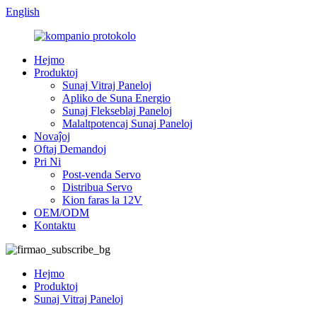
English
Hejmo
Produktoj
Sunaj Vitraj Paneloj
Apliko de Suna Energio
Sunaj Flekseblaj Paneloj
Malaltpotencaj Sunaj Paneloj
Novaĵoj
Oftaj Demandoj
Pri Ni
Post-venda Servo
Distribua Servo
Kion faras la 12V
OEM/ODM
Kontaktu
Hejmo
Produktoj
Sunaj Vitraj Paneloj