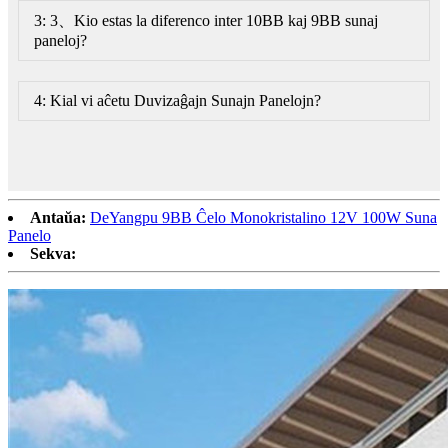
3: 3、Kio estas la diferenco inter 10BB kaj 9BB sunaj
paneloj?
4: Kial vi aĉetu Duvizaĝajn Sunajn Panelojn?
Antaŭa:
DeYangpu 9BB Ĉelo Monokristalino 12V 100W Suna
Panelo
Sekva: