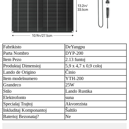
Fabrikisto
DeYangpu
Parta Nombro
DYP-200
Item Pezo
2.13 funtoj
Produktaj Dimensioj
5,9 x 4,7 x 0,9 coloj
Lando de Origino
Ĉinio
Item modelnumero
YTH-200
Grandeco
25W
Stilo
Lando Rustika
Elektrofonto
suna
Specialaj Trajtoj
Akvorezista
Inkluditaj Komponantoj
Ŝaltilo
Baterioj Bezonataj?
Ne