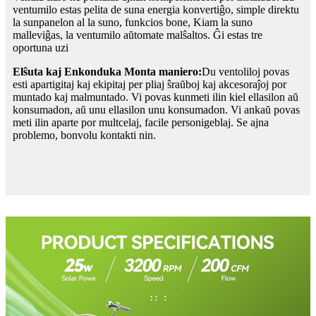
ventumilo estas pelita de suna energia konvertiĝo, simple direktu
la sunpanelon al la suno, funkcios bone, Kiam la suno
malleviĝas, la ventumilo aŭtomate malŝaltos. Ĝi estas tre
oportuna uzi
Elŝuta kaj Enkonduka Monta maniero:
Du ventoliloj povas
esti apartigitaj kaj ekipitaj per pliaj ŝraŭboj kaj akcesoraĵoj por
muntado kaj malmuntado. Vi povas kunmeti ilin kiel ellasilon aŭ
konsumadon, aŭ unu ellasilon unu konsumadon. Vi ankaŭ povas
meti ilin aparte por multcelaj, facile personigeblaj. Se ajna
problemo, bonvolu kontakti nin.