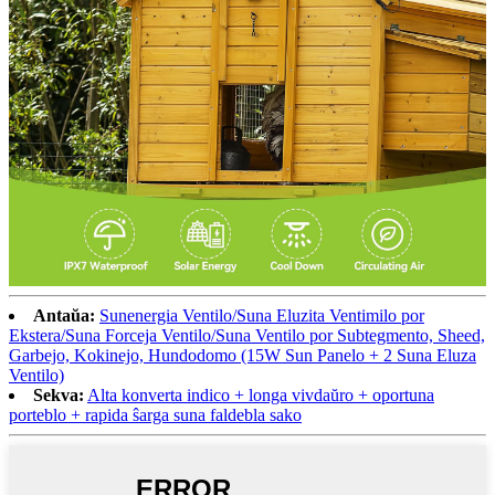
Antaŭa:
Sunenergia Ventilo/Suna Eluzita Ventimilo por
Ekstera/Suna Forceja Ventilo/Suna Ventilo por Subtegmento, Sheed,
Garbejo, Kokinejo, Hundodomo (15W Sun Panelo + 2 Suna Eluza
Ventilo)
Sekva:
Alta konverta indico + longa vivdaŭro + oportuna
porteblo + rapida ŝarga suna faldebla sako