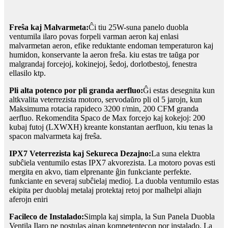
Freŝa kaj Malvarmeta:
Ĉi tiu 25W-suna panelo duobla
ventumila ilaro povas forpeli varman aeron kaj enlasi
malvarmetan aeron, efike reduktante endoman temperaturon kaj
humidon, konservante la aeron freŝa. kiu estas tre taŭga por
malgrandaj forcejoj, kokinejoj, ŝedoj, dorlotbestoj, fenestra
ellasilo ktp.
Pli alta potenco por pli granda aerfluo:
Ĝi estas desegnita kun
altkvalita veterrezista motoro, servodaŭro pli ol 5 jarojn, kun
Maksimuma rotacia rapideco 3200 r/min, 200 CFM granda
aerfluo. Rekomendita Spaco de Max forcejo kaj kokejoj: 200
kubaj futoj (LXWXH) kreante konstantan aerfluon, kiu tenas la
spacon malvarmeta kaj freŝa.
IPX7 Veterrezista kaj Sekureca Dezajno:
La suna elektra
subĉiela ventumilo estas IPX7 akvorezista. La motoro povas esti
mergita en akvo, tiam elprenante ĝin funkciante perfekte.
funkciante en severaj subĉielaj medioj. La duobla ventumilo estas
ekipita per duoblaj metalaj protektaj retoj por malhelpi aliajn
aferojn eniri
Facileco de Instalado:
Simpla kaj simpla, la Sun Panela Duobla
Ventila Ilaro ne postulas ajnan kompetentecon por instalado. La