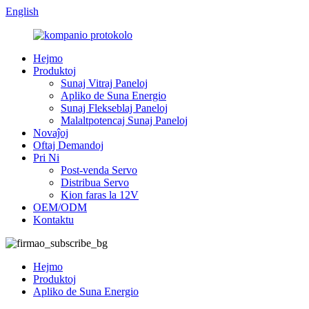
English
Hejmo
Produktoj
Sunaj Vitraj Paneloj
Apliko de Suna Energio
Sunaj Flekseblaj Paneloj
Malaltpotencaj Sunaj Paneloj
Novaĵoj
Oftaj Demandoj
Pri Ni
Post-venda Servo
Distribua Servo
Kion faras la 12V
OEM/ODM
Kontaktu
Hejmo
Produktoj
Apliko de Suna Energio