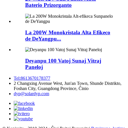
Baterio Prizorganto
La 200W Monokristala Alta Efikeco
de DeYangpu...
Deyanpu 100 Vatoj Sunaj Vitraj
Paneloj
Tel:8613670178377
2 Changxing Avenue West, Jun'an Town, Shunde Distrikto,
Foshan City, Guangdong Province, Ĉinio
dyp@solardyp.com