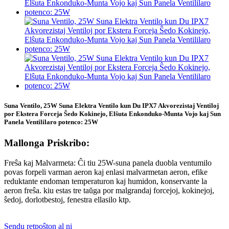
Suna Ventilo, 25W Suna Elektra Ventilo kun Du IPX7 Akvorezistaj Ventiloj
por Ekstera Forceja Ŝedo Kokinejo, Elŝuta Enkonduko-Munta Vojo kaj Sun
Panela Ventililaro potenco: 25W
Mallonga Priskribo:
Freŝa kaj Malvarmeta: Ĉi tiu 25W-suna panela duobla ventumilo
povas forpeli varman aeron kaj enlasi malvarmetan aeron, efike
reduktante endoman temperaturon kaj humidon, konservante la
aeron freŝa. kiu estas tre taŭga por malgrandaj forcejoj, kokinejoj,
ŝedoj, dorlotbestoj, fenestra ellasilo ktp.
Sendu retpoŝton al ni