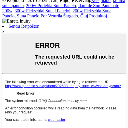
© Kopirajto - 2010-2024 : Ĉiuj Rajtoj Rezervitaj.
Retejmapo
,
kutima
suna panelo
,
200w Portebla Suna Panelo
,
Ilaro de Sun Panelo de
200w
,
300w Flekseblaj Sunaj Paneloj
,
200w Fleksebla Suna
Panelo
,
Suna Panelo Por Veturila Ŝargado
,
Ĉiuj Produktoj
Sendu Retpoŝton
x